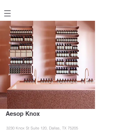
Aesop Knox
3230 Knox St Suite 120, Dallas, TX 75205